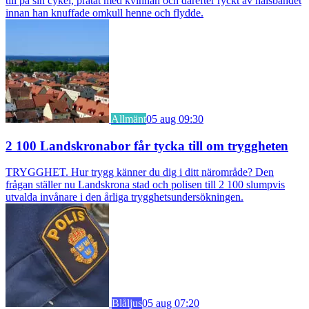
till på sin cykel, pratat med kvinnan och därefter ryckt av halsbandet
innan han knuffade omkull henne och flydde.
Allmänt
05 aug 09:30
2 100 Landskronabor får tycka till om tryggheten
TRYGGHET. Hur trygg känner du dig i ditt närområde? Den
frågan ställer nu Landskrona stad och polisen till 2 100 slumpvis
utvalda invånare i den årliga trygghetsundersökningen.
Blåljus
05 aug 07:20