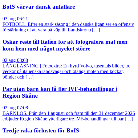
BoIS värvar dansk anfallare
03 aug 06:21
FOTBOLL. Efter en stark säsong i den danska ligan ser en offensiv
förstärkning ut att vara på väg till Landskrona […]
Oskar reste till Italien för att fotografera mat men
kom hem med något mycket större
02 aug 08:08
LÅNGLÄSNING | Fotoextra: En hyrd Volvo, tusentals bilder, tre
veckor på italienska landsvägar och otaliga möten med kockar,
bönder och […]
Par utan barn kan få fler IVF-behandlingar i
Region Skåne
02 aug 07:08
BARNLÖS. Från den 1 augusti och fram till den 31 december 2026
erbjuder Region Skåne ytterligare tre IVF-behandlingar till par […]
Tredje raka förlusten för BoIS