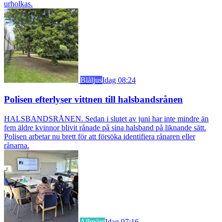
urholkas.
Blåljus
Idag 08:24
Polisen efterlyser vittnen till halsbandsrånen
HALSBANDSRÅNEN. Sedan i slutet av juni har inte mindre än
fem äldre kvinnor blivit rånade på sina halsband på liknande sätt.
Polisen arbetar nu brett för att försöka identifiera rånaren eller
rånarna.
Allmänt
Idag 07:16