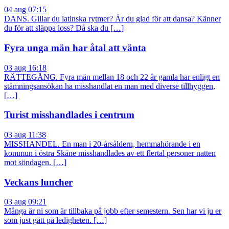
04 aug 07:15
DANS. Gillar du latinska rytmer? Är du glad för att dansa? Känner
du för att släppa loss? Då ska du […]
Fyra unga män har åtal att vänta
03 aug 16:18
RÄTTEGÅNG. Fyra män mellan 18 och 22 år gamla har enligt en
stämningsansökan ha misshandlat en man med diverse tillhyggen,
[…]
Turist misshandlades i centrum
03 aug 11:38
MISSHANDEL. En man i 20-årsåldern, hemmahörande i en
kommun i östra Skåne misshandlades av ett flertal personer natten
mot söndagen. […]
Veckans luncher
03 aug 09:21
Många är ni som är tillbaka på jobb efter semestern. Sen har vi ju er
som just gått på ledigheten. […]