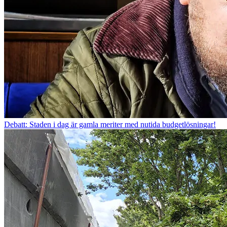
Debatt: Staden i dag är gamla meriter med nutida budgetlösningar!