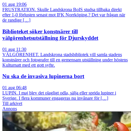
01 aug 19:06
FRUSTRATION. Skulle Landskrona BoIS studsa tillbaka direkt
efter 1-0 förlusten senast mot IFK Norrköping.? Det var frågan när
de randige […]
Biblioteket söker konstnärer till
välgörenhetsutställning för Djurskyddet
01 aug 11:30
VÄLGÖRENHET. Landskrona stadsbibliotek vill samla stadens
konstnärer och fotografer till en gemensam utställning under höstens
Kulturnatt med ett gott syfte.
Nu ska de invasiva lupinerna bort
01 aug 06:48
LUPIN. I maj blev det olagligt odla, sälja eller sprida lupiner i
Sverige. I flera kommuner engageras nu invånare för […]
Till arkivet
Annons