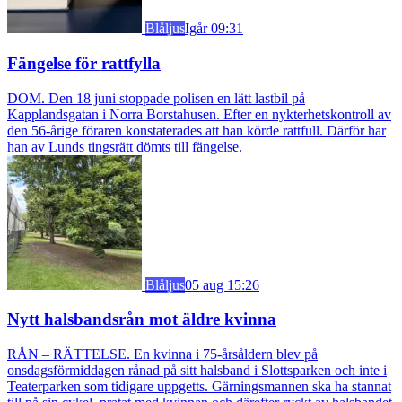
Blåljus
Igår 09:31
Fängelse för rattfylla
DOM. Den 18 juni stoppade polisen en lätt lastbil på
Kapplandsgatan i Norra Borstahusen. Efter en nykterhetskontroll av
den 56-årige föraren konstaterades att han körde rattfull. Därför har
han av Lunds tingsrätt dömts till fängelse.
Blåljus
05 aug 15:26
Nytt halsbandsrån mot äldre kvinna
RÅN – RÄTTELSE. En kvinna i 75-årsåldern blev på
onsdagsförmiddagen rånad på sitt halsband i Slottsparken och inte i
Teaterparken som tidigare uppgetts. Gärningsmannen ska ha stannat