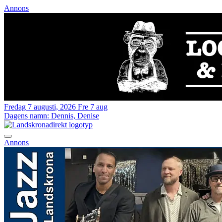
Annons
Fredag 7 augusti, 2026
Fre 7 aug
Dagens namn:
Dennis, Denise
Annons