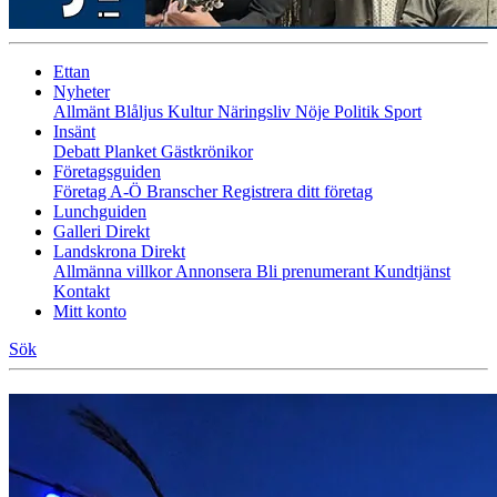
Ettan
Nyheter
Allmänt
Blåljus
Kultur
Näringsliv
Nöje
Politik
Sport
Insänt
Debatt
Planket
Gästkrönikor
Företagsguiden
Företag A-Ö
Branscher
Registrera ditt företag
Lunchguiden
Galleri Direkt
Landskrona Direkt
Allmänna villkor
Annonsera
Bli prenumerant
Kundtjänst
Kontakt
Mitt konto
Sök