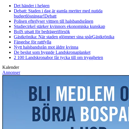
Det händer i helgen
Debatt: Staden i dag är gamla meriter med nutida
budgetlösningar!
Debatt
Polisen efterlyser vittnen till halsbandsrånen
Studiecirkel stärker kvinnors ekonomiska kunskap
BoIS utsatt för bedrägeriförsök
Gästkrönika: När staden glömmer sina spår
Gästkrönika
Fängelse för rattfylla
Nytt halsbandsrån mot äldre kvinna
De beslut som byggde Landskrona
planket
2 100 Landskronabor får tycka till om tryggheten
Kalender
Annonser