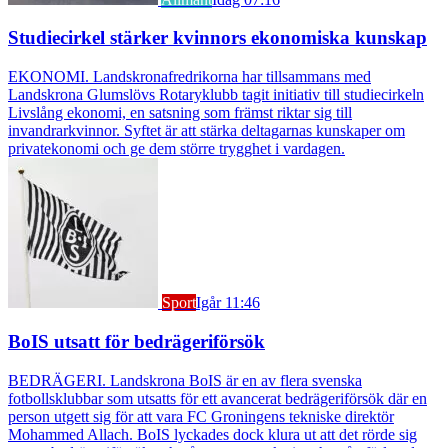
Studiecirkel stärker kvinnors ekonomiska kunskap
EKONOMI. Landskronafredrikorna har tillsammans med
Landskrona Glumslövs Rotaryklubb tagit initiativ till studiecirkeln
Livslång ekonomi, en satsning som främst riktar sig till
invandrarkvinnor. Syftet är att stärka deltagarnas kunskaper om
privatekonomi och ge dem större trygghet i vardagen.
Sport
Igår 11:46
BoIS utsatt för bedrägeriförsök
BEDRÄGERI. Landskrona BoIS är en av flera svenska
fotbollsklubbar som utsatts för ett avancerat bedrägeriförsök där en
person utgett sig för att vara FC Groningens tekniske direktör
Mohammed Allach. BoIS lyckades dock klura ut att det rörde sig