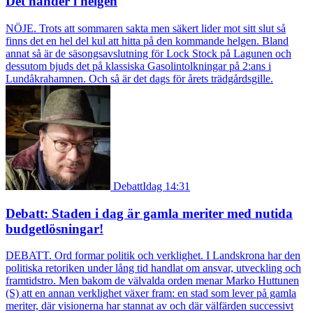
Det händer i helgen
NÖJE. Trots att sommaren sakta men säkert lider mot sitt slut så
finns det en hel del kul att hitta på den kommande helgen. Bland
annat så är de säsongsavslutning för Lock Stock på Lagunen och
dessutom bjuds det på klassiska Gasolintolkningar på 2:ans i
Lundåkrahamnen. Och så är det dags för årets trädgårdsgille.
Debatt
Idag 14:31
Debatt: Staden i dag är gamla meriter med nutida
budgetlösningar!
DEBATT. Ord formar politik och verklighet. I Landskrona har den
politiska retoriken under lång tid handlat om ansvar, utveckling och
framtidstro. Men bakom de välvalda orden menar Marko Huttunen
(S) att en annan verklighet växer fram: en stad som lever på gamla
meriter, där visionerna har stannat av och där välfärden successivt