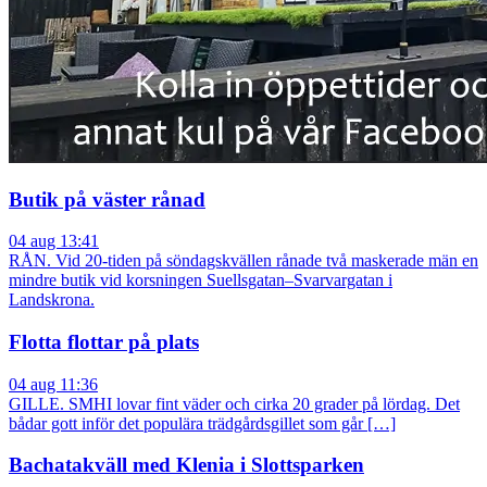
Butik på väster rånad
04 aug 13:41
RÅN. Vid 20-tiden på söndagskvällen rånade två maskerade män en
mindre butik vid korsningen Suellsgatan–Svarvargatan i
Landskrona.
Flotta flottar på plats
04 aug 11:36
GILLE. SMHI lovar fint väder och cirka 20 grader på lördag. Det
bådar gott inför det populära trädgårdsgillet som går […]
Bachatakväll med Klenia i Slottsparken