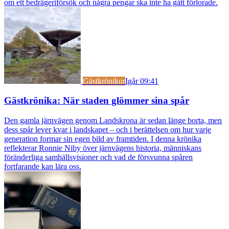
om ett bedrägeriförsök och några pengar ska inte ha gått förlorade.
Gästkrönikor
Igår 09:41
Gästkrönika: När staden glömmer sina spår
Den gamla järnvägen genom Landskrona är sedan länge borta, men
dess spår lever kvar i landskapet – och i berättelsen om hur varje
generation formar sin egen bild av framtiden. I denna krönika
reflekterar Ronnie Niby över järnvägens historia, människans
föränderliga samhällsvisioner och vad de försvunna spåren
fortfarande kan lära oss.